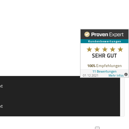
kt
kt