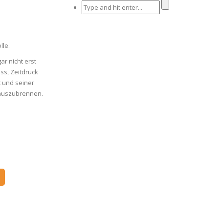
lle.
r nicht erst
ss, Zeitdruck
t und seiner
 auszubrennen.