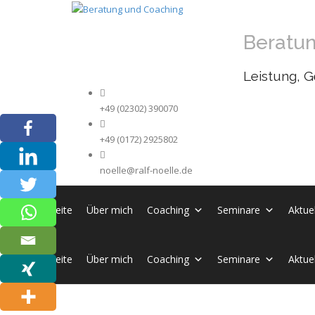
Beratu
Leistung, G
+49 (02302) 390070
+49 (0172) 2925802
noelle@ralf-noelle.de
Startseite
Über mich
Coaching
Seminare
Aktue
Startseite
Über mich
Coaching
Seminare
Aktue