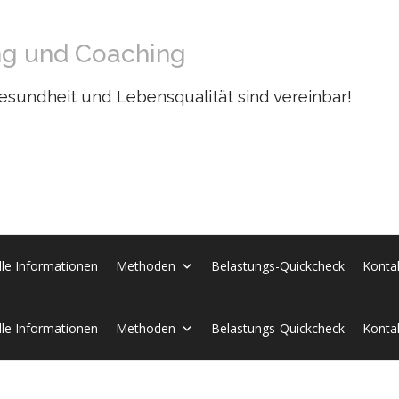
ng und Coaching
esundheit und Lebensqualität sind vereinbar!
lle Informationen
Methoden
Belastungs-Quickcheck
Konta
lle Informationen
Methoden
Belastungs-Quickcheck
Konta